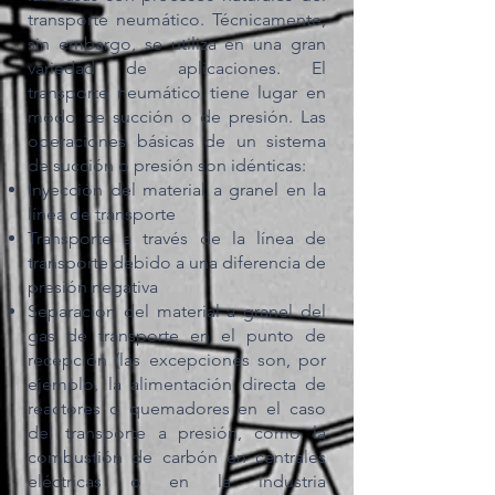
transporte neumático. Técnicamente,
sin embargo, se utiliza en una gran
variedad de aplicaciones. El
transporte neumático tiene lugar en
modo de succión o de presión. Las
operaciones básicas de un sistema
de succión o presión son idénticas:
Inyección del material a granel en la
línea de transporte
Transporte a través de la línea de
transporte debido a una diferencia de
presión negativa
Separación del material a granel del
gas de transporte en el punto de
recepción (las excepciones son, por
ejemplo, la alimentación directa de
reactores o quemadores en el caso
del transporte a presión, como la
combustión de carbón en centrales
eléctricas o en la industria