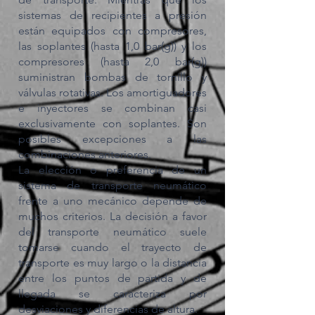
sistemas de recipientes a presión
están equipados con compresores,
las soplantes (hasta 1,0 bar(g)) y los
compresores (hasta 2,0 bar(g))
suministran bombas de tornillo y
válvulas rotativas. Los amortiguadores
e inyectores se combinan casi
exclusivamente con soplantes. Son
posibles excepciones a las
combinaciones anteriores.
La elección o preferencia de un
sistema de transporte neumático
frente a uno mecánico depende de
muchos criterios. La decisión a favor
del transporte neumático suele
tomarse cuando el trayecto de
transporte es muy largo o la distancia
entre los puntos de partida y de
llegada se caracteriza por
desviaciones y diferencias de altura.