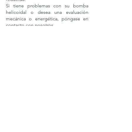
Si tiene problemas con su bomba
helicoidal o desea una evaluación
mecánica o energética, póngase en
contacto con nosotros.
Válvula rotativa
La válvula rotativa, junto con el
transportador de boquillas, es el
dispositivo de alimentación de
funcionamiento continuo más antiguo
del transporte neumático. La válvula
rotativa se compone principalmente
de la carcasa y el rotor. La diferencia de
presión en la válvula rotativa provoca el
llamado flujo de aire de fuga en la
entrada. Este debe descargarse de