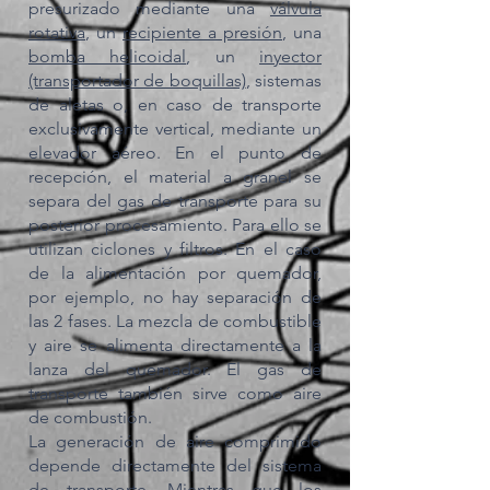
presurizado mediante una
válvula
rotativa
, un
recipiente a presión
, una
bomba helicoidal
, un
inyector
(transportador de boquillas)
, sistemas
de aletas o, en caso de transporte
exclusivamente vertical, mediante un
elevador aéreo. En el punto de
recepción, el material a granel se
separa del gas de transporte para su
posterior procesamiento. Para ello se
utilizan ciclones y filtros. En el caso
de la alimentación por quemador,
por ejemplo, no hay separación de
las 2 fases. La mezcla de combustible
y aire se alimenta directamente a la
lanza del quemador. El gas de
transporte también sirve como aire
de combustión.
La generación de aire comprimido
depende directamente del sistema
de transporte. Mientras que los