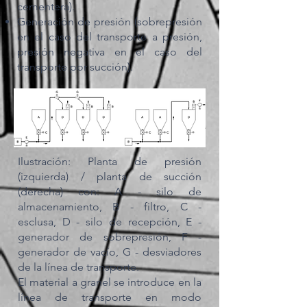
cementera).
Generación de presión (sobrepresión
en el caso del transporte a presión,
presión negativa en el caso del
transporte por succión).
Ilustración: Planta de presión
(izquierda) / planta de succión
(derecha) con: A - silo de
almacenamiento, B - filtro, C -
esclusa, D - silo de recepción, E -
generador de sobrepresión, F -
generador de vacío, G - desviadores
de la línea de transporte.
El material a granel se introduce en la
línea de transporte en modo